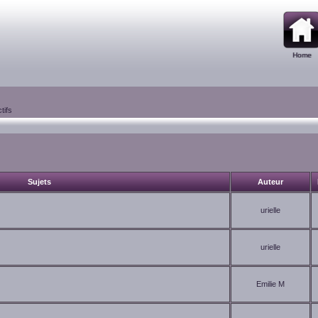
Home
tifs
Sujets
Auteur
urielle
urielle
Emilie M