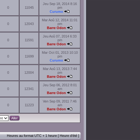
Jeu Sep 18, 2014 8:16
0
11045
pm
Curumo
Mar Aoû 12, 2014 11:01
0
12043
pm
Barre Odon
Jeu Aoû 07, 2014 6:33
0
11591
pm
Barre Odon
Mar Oct 01, 2013 10:10
0
11699
pm
Curumo
Mar Aoû 13, 2013 7:44
0
12004
pm
Barre Odon
Jeu Sep 06, 2012 8:01
0
12341
am
Barre Odon
Ven Sep 09, 2011 7:46
0
11223
am
Barre Odon
Heures au format UTC + 1 heure [ Heure d’été ]