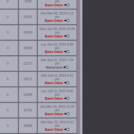
0
7239
pm
Barre Odon
Dim Mar 06, 2016 5:12
0
12041
pm
Barre Odon
Sam Jan 09, 2016 10:29
0
16209
pm
Barre Odon
Lun Jan 04, 2016 3:48
0
15050
pm
Barre Odon
Mar Sep 22, 2015 7:04
0
12277
pm
Mamyrasta
Dim Juil 19, 2015 6:52
0
15571
pm
Barre Odon
Lun Juil 13, 2015 9:06
0
12085
pm
Barre Odon
Jeu Mar 19, 2015 12:03
0
11762
am
Barre Odon
Dim Nov 23, 2014 6:12
0
16889
pm
Barre Odon