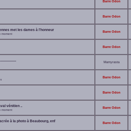
Barre Odon
Barre Odon
iennes met les dames à l'honneur
Barre Odon
du moment
Barre Odon
...............
Mamyrasta
Barre Odon
os
Barre Odon
al vénitien ..
Barre Odon
du moment
crée à la photo à Beaubourg, enf
Barre Odon