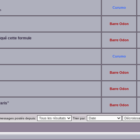
Curumo
s
Barre Odon
iqué cette formule
Barre Odon
Curumo
Barre Odon
Barre Odon
aris"
Barre Odon
 messages postés depuis:
Trier par: