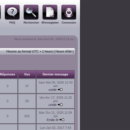
FAQ
Rechercher
M’enregistrer
Connexion
Nous sommes le Sam Aoû 08, 2026 6:14 pm
Heures au format UTC + 1 heure [ Heure d’été ]
Réponses
Vus
Dernier message
Sam Mai 30, 2026 12:43
0
47
am
urielle
Ven Avr 17, 2026 11:29
0
58
pm
urielle
Mar Oct 21, 2025 11:09
0
503
am
Emilie M
Lun Jan 02, 2017 7:43