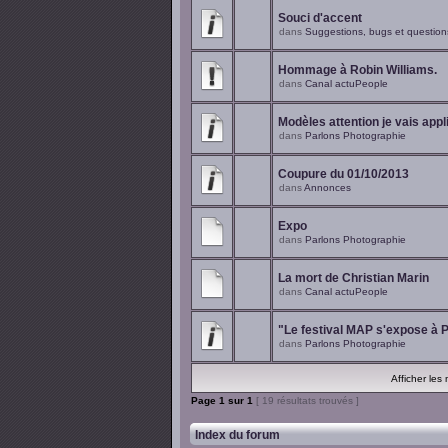
Souci d'accent
dans
Suggestions, bugs et question
Hommage à Robin Williams.
dans
Canal actuPeople
Modèles attention je vais appl
dans
Parlons Photographie
Coupure du 01/10/2013
dans
Annonces
Expo
dans
Parlons Photographie
La mort de Christian Marin
dans
Canal actuPeople
"Le festival MAP s'expose à P
dans
Parlons Photographie
Afficher les
Page
1
sur
1
[ 19 résultats trouvés ]
Index du forum