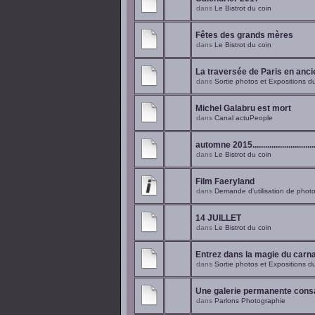
dans
Le Bistrot du coin
Fêtes des grands mères
dans
Le Bistrot du coin
La traversée de Paris en anc
dans
Sortie photos et Expositions 
Michel Galabru est mort
dans
Canal actuPeople
automne 2015.................................
dans
Le Bistrot du coin
Film Faeryland
dans
Demande d'utilisation de phot
14 JUILLET
dans
Le Bistrot du coin
Entrez dans la magie du carnav
dans
Sortie photos et Expositions 
Une galerie permanente consa
dans
Parlons Photographie